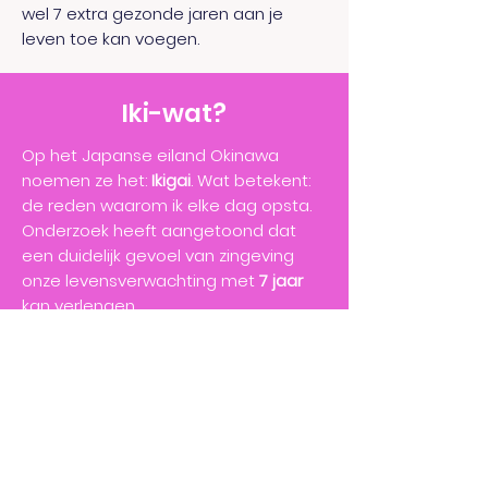
wel 7 extra gezonde jaren aan je
leven toe kan voegen.
Iki-wat?
Op het Japanse eiland Okinawa
noemen ze het:
Ikigai
. Wat betekent:
de reden waarom ik elke dag opsta.
Onderzoek heeft aangetoond dat
een duidelijk gevoel van zingeving
onze levensverwachting met
7 jaar
kan verlengen.
In onze maatschappij is de reden dat
we opstaan vaak omdat de wekker
gaat. Door zingeving te ontdekken in
je dagelijkse routine kan je altijd de
kracht en motivatie vinden om aan
de slag te gaan.