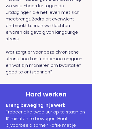
we weer-baarder tegen de
uitdagingen die het leven met zich
meebrengt. Zodra dit evenwicht
ontbreekt kunnen we klachten
ervaren als gevolg van langdurige
stress.
Wat zorgt er voor deze chronische
stress, hoe kan ik daarmee omgaan
en wat zijn manieren om kwalitatief
goed te ontspannen?
Hard werken
Breng beweging in je werk
Probeer elke twee uur op te staan en
10 minuten te bewegen. Haal
bijvoorbeeld samen koffie met je