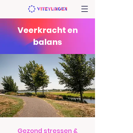
Veerkracht en
balans
Gezond stressen &