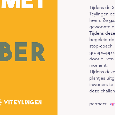
Tijdens de 
Teylingen ee
leven. Ze g
gewoonte om
Tijdens dez
begeleid d
stop-coach.
groepsapp o
door blijven
moment.
Tijdens deze
plantjes uit
inwoners te
deze challe
partners: