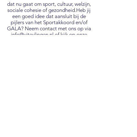
dat nu gaat om sport, cultuur, welzijn,
sociale cohesie of gezondheid.Heb jij
een goed idee dat aansluit bij de
pijlers van het Sportakkoord en/of
GALA? Neem contact met ons op via
info@viteylingen.nl
of kijk op onze
website:
www.viteylingen.nl
. Samen
maken we Teylingen sterker, gezonder
en meer verbonden.
🚤 Vaartochten op de
Kagerplassen
Deze zomer zijn er sociale
vaartochten georganiseerd op de
Kagerplassen. Met een klassieke
Noorse spitsgatter konden kleine
groepen van maximaal vijf personen
het water op. Deelnemers hebben
genoten van de rust, natuur en stilte,