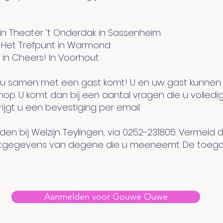
r in Theater ’t Onderdak in Sassenheim.
in Het Trefpunt in Warmond
r in Cheers! In Voorhout
s u samen met een gast komt! U en uw gast kunnen 
. U komt dan bij een aantal vragen die u volledig 
gt u een bevestiging per email.
den bij Welzijn Teylingen, via 0252-231805.
Vermeld da
egevens van degene die u meeneemt. De toegang is
Aanmelden voor Gouwe Ouwe