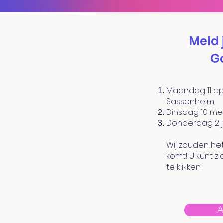
Meld 
G
Maandag 11 apri
Sassenheim.
Dinsdag 10 mei
Donderdag 2 ju
Wij zouden he
komt! U kunt 
te klikken.
A