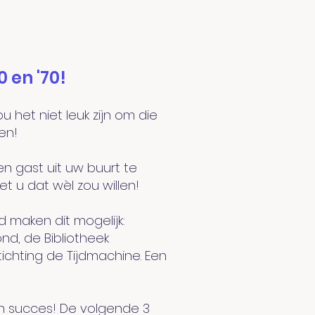
 en '70!
 het niet leuk zijn om die
en!
n gast uit uw buurt te
t u dat wèl zou willen!
d maken dit mogelijk:
d, de Bibliotheek
tichting de Tijdmachine. Een
n succes! De volgende 3